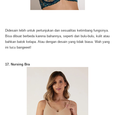
Didesain lebih untuk pertunjukan dan sesualitas ketimbang fungsinya.
Bisa dibuat berbeda karena bahannya, seperti dari bulu-bulu, kulit atau
bahkan batok kelapa. Atau dengan desain yang tidak biasa. Wah yang
ini lucu bangeeet!
17. Nursing Bra