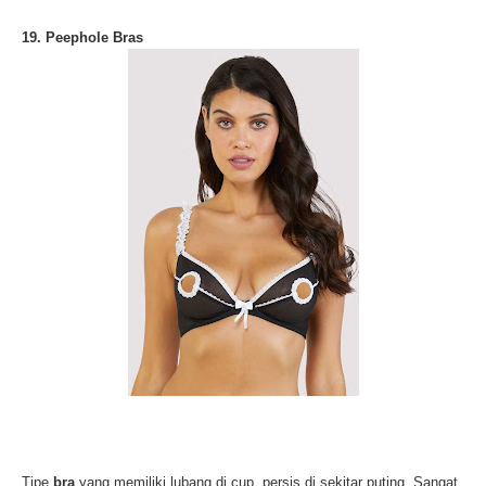
19. Peephole Bras
Tipe
bra
yang memiliki lubang di cup, persis di sekitar puting. Sangat