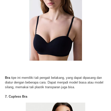
Bra
tipe ini memiliki tali pengait belakang, yang dapat dipasang dan
diatur dengan beberapa cara. Dapat menjadi model biasa atau model
silang, memakai tali plastik transparan juga bisa.
7. Cupless Bra