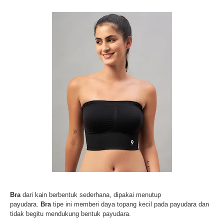
Bra
dari kain berbentuk sederhana, dipakai menutup
payudara.
Bra
tipe ini memberi daya topang kecil pada payudara dan
tidak begitu mendukung bentuk payudara.