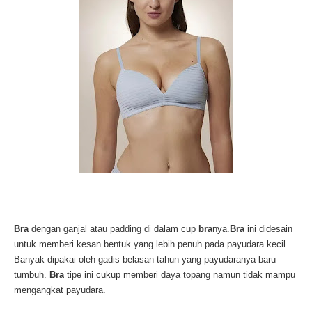
Bra
dengan ganjal atau padding di dalam cup
bra
nya.
Bra
ini didesain
untuk memberi kesan bentuk yang lebih penuh pada payudara kecil.
Banyak dipakai oleh gadis belasan tahun yang payudaranya baru
tumbuh.
Bra
tipe ini cukup memberi daya topang namun tidak mampu
mengangkat payudara.