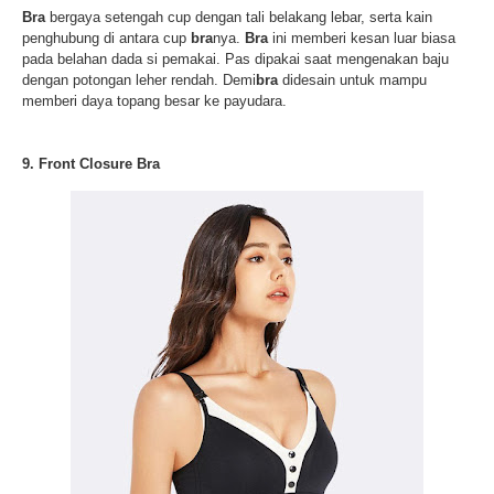
Bra
bergaya setengah cup dengan tali belakang lebar, serta kain
penghubung di antara cup
bra
nya.
Bra
ini memberi kesan luar biasa
pada belahan dada si pemakai. Pas dipakai saat mengenakan baju
dengan potongan leher rendah. Demi
bra
didesain untuk mampu
memberi daya topang besar ke payudara.
9. Front Closure Bra