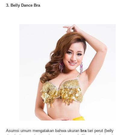
3. Belly Dance Bra
Asumsi umum mengatakan bahwa ukuran
bra
tari perut (belly