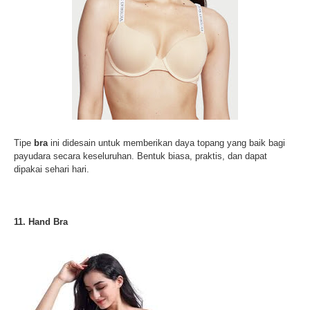
Tipe
bra
ini didesain untuk memberikan daya topang yang baik bagi
payudara secara keseluruhan. Bentuk biasa, praktis, dan dapat
dipakai sehari hari.
11. Hand Bra