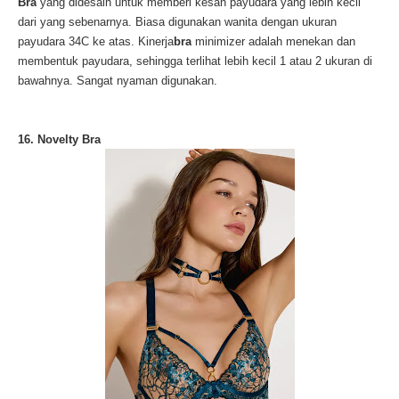
Bra
yang didesain untuk memberi kesan payudara yang lebih kecil
dari yang sebenarnya. Biasa digunakan wanita dengan ukuran
payudara 34C ke atas. Kinerja
bra
minimizer adalah menekan dan
membentuk payudara, sehingga terlihat lebih kecil 1 atau 2 ukuran di
bawahnya. Sangat nyaman digunakan.
16. Novelty Bra