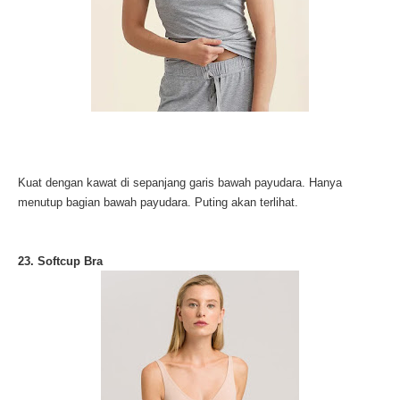
Kuat dengan kawat di sepanjang garis bawah payudara. Hanya
menutup bagian bawah payudara. Puting akan terlihat.
23. Softcup Bra