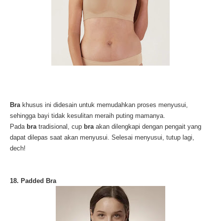
Bra
khusus ini didesain untuk memudahkan proses menyusui,
sehingga bayi tidak kesulitan meraih puting mamanya.
Pada
bra
tradisional, cup
bra
akan dilengkapi dengan pengait yang
dapat dilepas saat akan menyusui. Selesai menyusui, tutup lagi,
dech!
18. Padded Bra