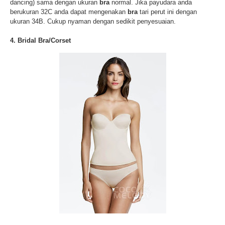
dancing) sama dengan ukuran
bra
normal. Jika payudara anda
berukuran 32C anda dapat mengenakan
bra
tari perut ini dengan
ukuran 34B. Cukup nyaman dengan sedikit penyesuaian.
4. Bridal Bra/Corset