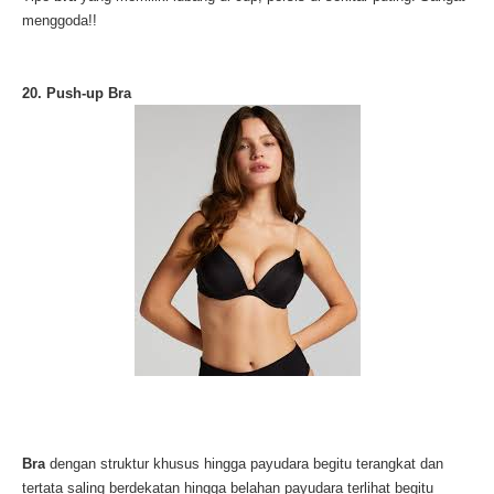
menggoda!!
20. Push-up Bra
Bra
dengan struktur khusus hingga payudara begitu terangkat dan
tertata saling berdekatan hingga belahan payudara terlihat begitu