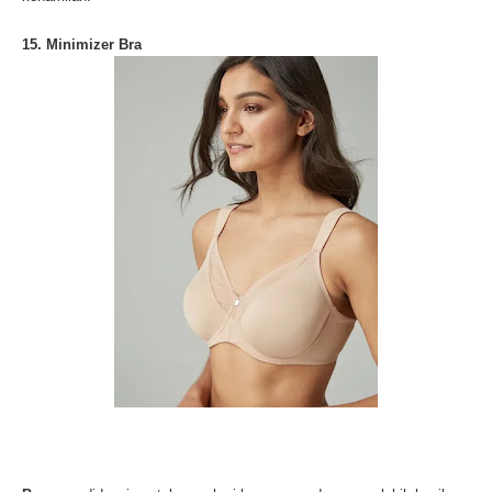
15. Minimizer Bra