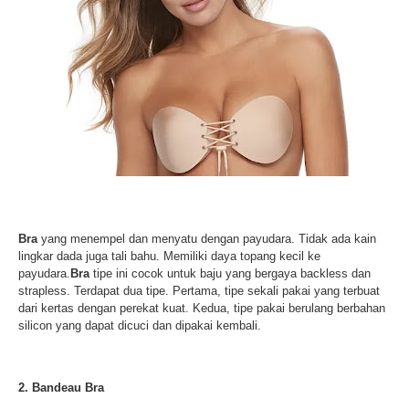
Bra
yang menempel dan menyatu dengan payudara. Tidak ada kain
lingkar dada juga tali bahu. Memiliki daya topang kecil ke
payudara.
Bra
tipe ini cocok untuk baju yang bergaya backless dan
strapless. Terdapat dua tipe. Pertama, tipe sekali pakai yang terbuat
dari kertas dengan perekat kuat. Kedua, tipe pakai berulang berbahan
silicon yang dapat dicuci dan dipakai kembali.
2. Bandeau Bra